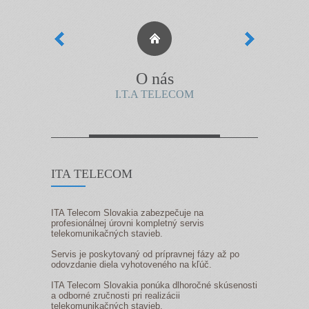
O nás
Naše sl
I.T.A TELECOM
Komplexné ri
ITA TELECOM
ITA Telecom Slovakia zabezpečuje na
profesionálnej úrovni kompletný servis
telekomunikačných stavieb.
Servis je poskytovaný od prípravnej fázy až po
odovzdanie diela vyhotoveného na kľúč.
ITA Telecom Slovakia ponúka dlhoročné skúsenosti
a odborné zručnosti pri realizácii
telekomunikačných stavieb.